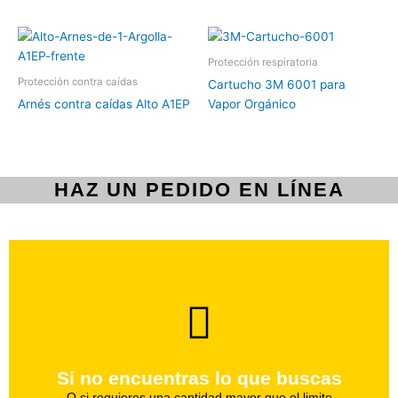
Protección respiratoria
Protección contra caídas
Cartucho 3M 6001 para
Arnés contra caídas Alto A1EP
Vapor Orgánico
HAZ UN PEDIDO EN LÍNEA
brevedad.
Uno de nuestros agentes te ayudara con tu pedido a la
Si no encuentras lo que buscas
Haz tu pedido
O si requieres una cantidad mayor que el limite