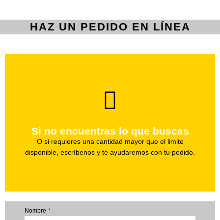
HAZ UN PEDIDO EN LÍNEA
brevedad.
Uno de nuestros agentes te ayudara con tu pedido a la
Si no encuentras lo que buscas
Haz tu pedido
O si requieres una cantidad mayor que el limite
disponible, escríbenos y te ayudaremos con tu pedido.
Nombre