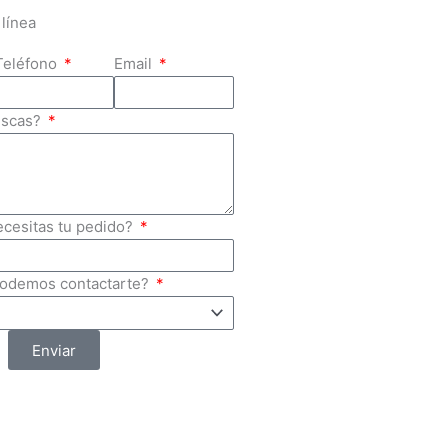
línea
Teléfono
Email
uscas?
ecesitas tu pedido?
podemos contactarte?
Enviar
Mayoreo de Artículos de
Seguridad