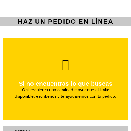
HAZ UN PEDIDO EN LÍNEA
brevedad.
Uno de nuestros agentes te ayudara con tu pedido a la
Si no encuentras lo que buscas
Haz tu pedido
O si requieres una cantidad mayor que el limite
disponible, escríbenos y te ayudaremos con tu pedido.