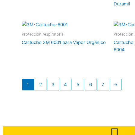
Duramil
Protección respiratoria
Protección 
Cartucho 3M 6001 para Vapor Orgánico
Cartucho
6004
1
2
3
4
5
6
7
→