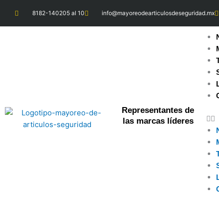
Ir
8182-140205 al 10
info@mayoreodearticulosdeseguridad.mx
al
contenido
Representantes de
las marcas líderes