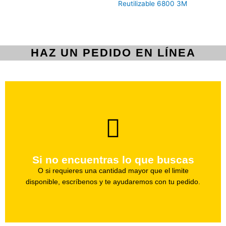
Reutilizable 6800 3M
HAZ UN PEDIDO EN LÍNEA
brevedad.
Uno de nuestros agentes te ayudara con tu pedido a la
Si no encuentras lo que buscas
Haz tu pedido
O si requieres una cantidad mayor que el limite
disponible, escríbenos y te ayudaremos con tu pedido.