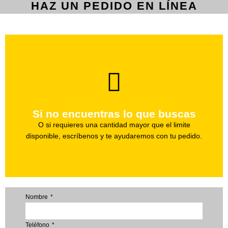
HAZ UN PEDIDO EN LÍNEA
brevedad.
Uno de nuestros agentes te ayudara con tu pedido a la
Si no encuentras lo que buscas
Haz tu pedido
O si requieres una cantidad mayor que el limite
disponible, escríbenos y te ayudaremos con tu pedido.
Nombre
Teléfono