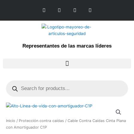
Ir
L
F
I
Y
al
i
a
n
o
n
c
s
u
contenido
k
e
t
t
e
b
a
u
d
o
g
b
i
o
r
e
n
k
a
Representantes de las marcas líderes
-
m
f
Products
search
Inicio
/
Protección contra caídas
/ Cable Contra Caídas Cinta Plana
con Amortiguador C1P