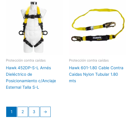
Protección contra caídas
Protección contra caídas
Hawk 452DP-S-L Arnés
Hawk 601-1.80 Cable Contra
Dieléctrico de
Caidas Nylon Tubular 1.80
Posicionamiento c/Anclaje
mts
Esternal Talla S-L
1
2
3
→