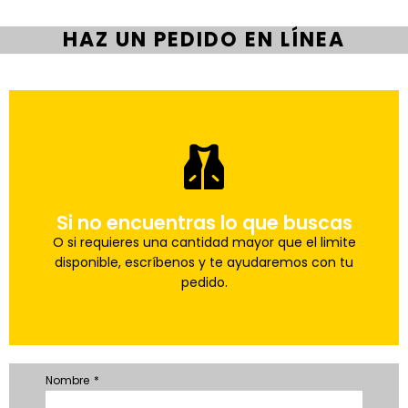
HAZ UN PEDIDO EN LÍNEA
pedido a la brevedad.
Si no encuentras lo que buscas
Uno de nuestros agentes te ayudara con tu
Haz tu pedido
O si requieres una cantidad mayor que el limite
disponible, escríbenos y te ayudaremos con tu
pedido.
Nombre