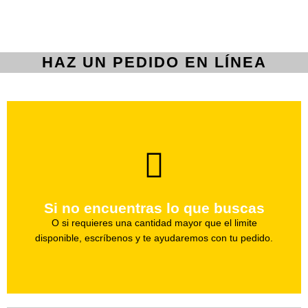
HAZ UN PEDIDO EN LÍNEA
brevedad.
Uno de nuestros agentes te ayudara con tu pedido a la
Si no encuentras lo que buscas
Haz tu pedido
O si requieres una cantidad mayor que el limite
disponible, escríbenos y te ayudaremos con tu pedido.