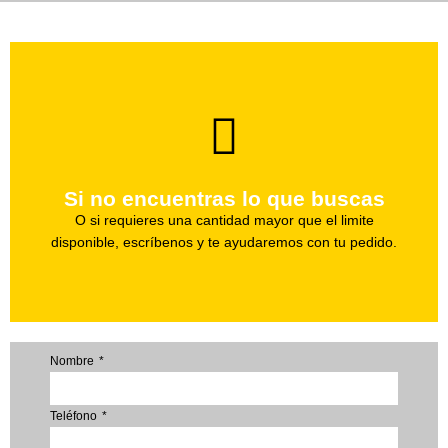
brevedad.
Uno de nuestros agentes te ayudara con tu pedido a la
Si no encuentras lo que buscas
Haz tu pedido
O si requieres una cantidad mayor que el limite
disponible, escríbenos y te ayudaremos con tu pedido.
Nombre
Teléfono