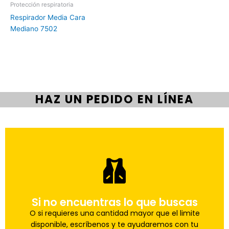
Protección respiratoria
Respirador Media Cara
Mediano 7502
HAZ UN PEDIDO EN LÍNEA
pedido a la brevedad.
Si no encuentras lo que buscas
Uno de nuestros agentes te ayudara con tu
Haz tu pedido
O si requieres una cantidad mayor que el limite
disponible, escríbenos y te ayudaremos con tu