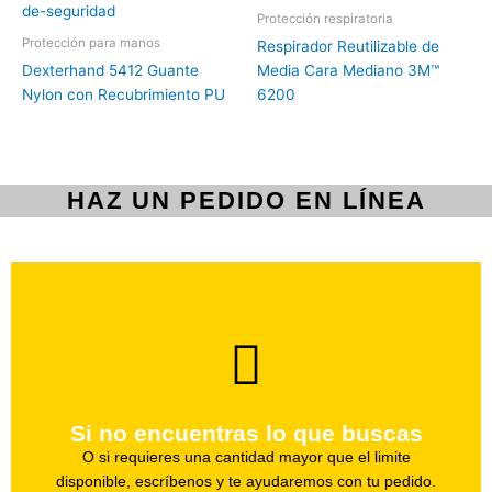
Protección respiratoria
Protección para manos
Respirador Reutilizable de
Dexterhand 5412 Guante
Media Cara Mediano 3M™
Nylon con Recubrimiento PU
6200
HAZ UN PEDIDO EN LÍNEA
brevedad.
Uno de nuestros agentes te ayudara con tu pedido a la
Si no encuentras lo que buscas
Haz tu pedido
O si requieres una cantidad mayor que el limite
disponible, escríbenos y te ayudaremos con tu pedido.