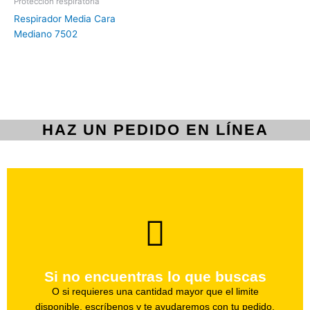
Protección respiratoria
Respirador Media Cara
Mediano 7502
HAZ UN PEDIDO EN LÍNEA
brevedad.
Uno de nuestros agentes te ayudara con tu pedido a la
Si no encuentras lo que buscas
Haz tu pedido
O si requieres una cantidad mayor que el limite
disponible, escríbenos y te ayudaremos con tu pedido.