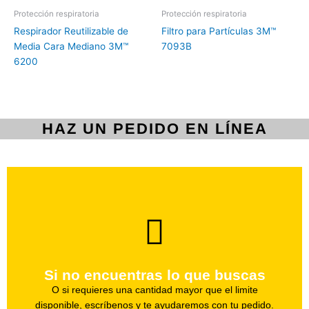
Protección respiratoria
Protección respiratoria
Respirador Reutilizable de
Filtro para Partículas 3M™
Media Cara Mediano 3M™
7093B
6200
HAZ UN PEDIDO EN LÍNEA
brevedad.
Uno de nuestros agentes te ayudara con tu pedido a la
Si no encuentras lo que buscas
Haz tu pedido
O si requieres una cantidad mayor que el limite
disponible, escríbenos y te ayudaremos con tu pedido.