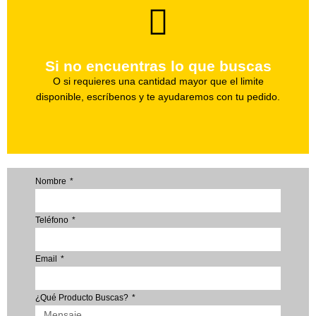
brevedad.
Uno de nuestros agentes te ayudara con tu pedido a la
Si no encuentras lo que buscas
Haz tu pedido
O si requieres una cantidad mayor que el limite
disponible, escríbenos y te ayudaremos con tu pedido.
Nombre
Teléfono
Email
¿Qué Producto Buscas?