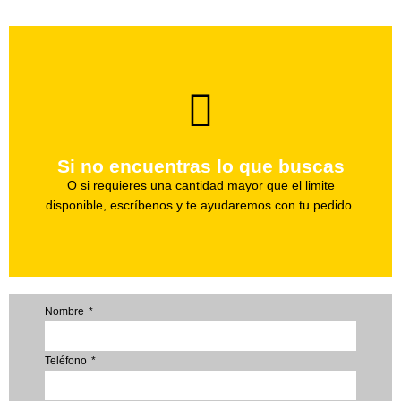
brevedad.
Uno de nuestros agentes te ayudara con tu pedido a la
Si no encuentras lo que buscas
Haz tu pedido
O si requieres una cantidad mayor que el limite
disponible, escríbenos y te ayudaremos con tu pedido.
Nombre
Teléfono