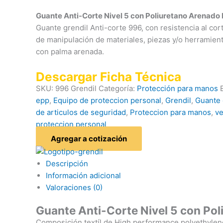
Guante Anti-Corte Nivel 5 con Poliuretano Arenado
Guante grendil Anti-corte 996, con resistencia al cort
de manipulación de materiales, piezas y/o herramient
con palma arenada.
Descargar Ficha Técnica
SKU:
996 Grendil
Categoría:
Protección para manos
epp
,
Equipo de proteccion personal
,
Grendil
,
Guante 
de articulos de seguridad
,
Proteccion para manos
,
ve
proteccion personal
Agregar a cotización
Descripción
Información adicional
Valoraciones (0)
Guante Anti-Corte Nivel 5 con Po
Composición textíl de High performance polyethylene(