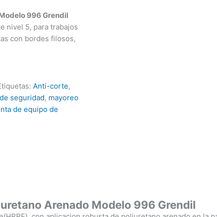
 Modelo 996 Grendil
e nivel 5, para trabajos
as con bordes filosos,
Etiquetas:
Anti-corte
,
de seguridad
,
mayoreo
nta de equipo de
liuretano Arenado Modelo 996 Grendil
HPPE), con aplicacion robusta de poliuretano arenado en la pal