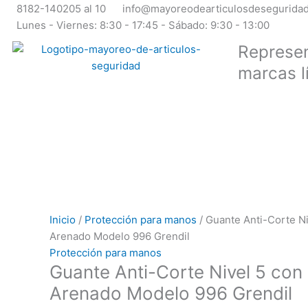
Ir
8182-140205 al 10
info@mayoreodearticulosdesegurida
al
Lunes - Viernes: 8:30 - 17:45 - Sábado: 9:30 - 13:00
contenido
Represen
marcas l
Inicio
/
Protección para manos
/ Guante Anti-Corte Ni
Arenado Modelo 996 Grendil
Protección para manos
Guante Anti-Corte Nivel 5 con
Arenado Modelo 996 Grendil