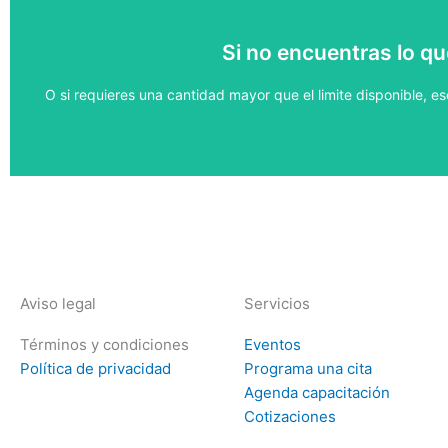
Uno de nuestros agentes te ayudara con tu
Si no encuentras lo q
Haz tu pedid
O si requieres una cantidad mayor que el limite disponible, 
Aviso legal
Servicios
Términos y condiciones
Eventos
Política de privacidad
Programa una cita
Agenda capacitación
Cotizaciones