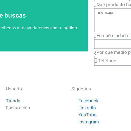
¿Qué producto b
 pedido a la brevedad.
ue buscas
o
escríbenos y te ayudaremos con tu pedido.
¿En qué ciudad n
¿Por qué medio 
Usuario
Síguenos
Tienda
Facebook
Facturación
LinkedIn
YouTube
Instagram