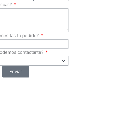
uscas?
ecesitas tu pedido?
podemos contactarte?
Enviar
Mayoreo de Artículos de
Seguridad
Av. Isidoro Sepúlveda
Martínez 760, Titan S.a.,
66633 Cd Apodaca, N.L.