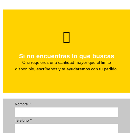
brevedad.
Uno de nuestros agentes te ayudara con tu pedido a la
Si no encuentras lo que buscas
Haz tu pedido
O si requieres una cantidad mayor que el limite
disponible, escríbenos y te ayudaremos con tu pedido.
Nombre
Teléfono