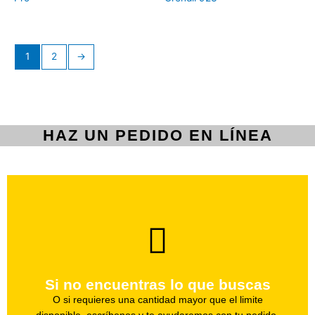
1
2
→
HAZ UN PEDIDO EN LÍNEA
brevedad.
Uno de nuestros agentes te ayudara con tu pedido a la
Si no encuentras lo que buscas
Haz tu pedido
O si requieres una cantidad mayor que el limite