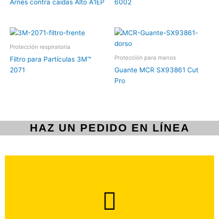
Arnés contra caídas Alto A1EP
6002
Protección respiratoria
Protección para manos
Filtro para Partículas 3M™
2071
Guante MCR SX93861 Cut
Pro
HAZ UN PEDIDO EN LÍNEA
brevedad.