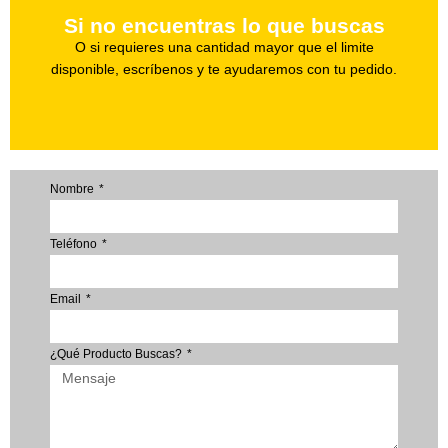
Uno de nuestros agentes te ayudara con tu pedido a la
Si no encuentras lo que buscas
Haz tu pedido
O si requieres una cantidad mayor que el limite
disponible, escríbenos y te ayudaremos con tu pedido.
Nombre
Teléfono
Email
¿Qué Producto Buscas?