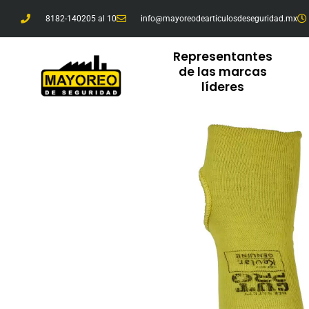
Ir
8182-140205 al 10
info@mayoreodearticulosdeseguridad.mx
al
contenido
Representantes
de las marcas
líderes