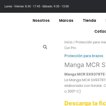
Lunes - Viernes: 8:30 - 17:45 - Sábado: 9:30 - 13:00
Nosotros
Marcas
Tienda
Cotiz
Inicio
/
Protección para ma
Cut Pro
Protección para brazos
Manga MCR S
Manga MCR SX9378TE C
La Manga MCR SX9378TE 
elaborada con Kevlar. C
o 200° C)
Descarga la fi