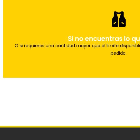
Uno de nuestros agentes te ayudara con t
Haz tu pedid
Si no encuentras lo q
O si requieres una cantidad mayor que el limite disponib
pedido.