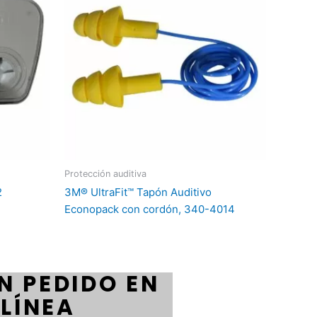
Protección auditiva
2
3M® UltraFit™ Tapón Auditivo
Econopack con cordón, 340-4014
N PEDIDO EN
LÍNEA