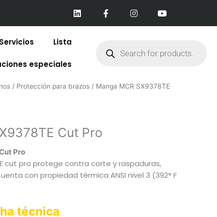
L
F
I
Y
i
a
n
o
n
c
s
u
k
e
t
t
e
b
a
u
Products
Servicios
Lista
d
o
g
b
search
i
o
r
e
n
k
a
aciones especiales
-
m
f
nos
/
Protección para brazos
/ Manga MCR SX9378TE
X9378TE Cut Pro
ut Pro
cut pro protege contra corte y raspaduras,
uenta con propiedad térmica ANSI nivel 3 (392° F
cha técnica