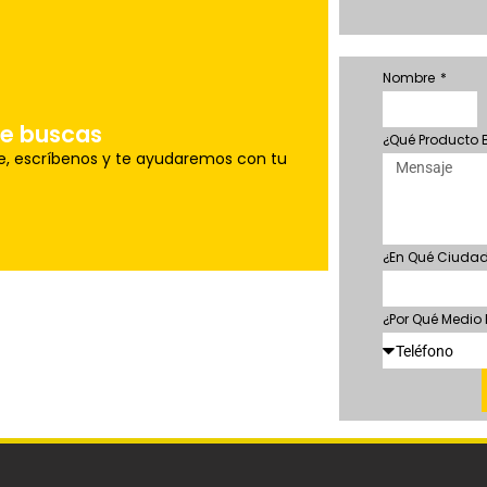
Nombre
u pedido a la brevedad.
o
ue buscas
¿Qué Producto
le, escríbenos y te ayudaremos con tu
¿En Qué Ciudad
¿Por Qué Medio