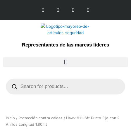
Ir
L
F
I
Y
al
i
a
n
o
n
c
s
u
contenido
k
e
t
t
e
b
a
u
d
o
g
b
i
o
r
e
n
k
a
Representantes de las marcas líderes
-
m
f
Products
search
Inicio
/
Protección contra caídas
/ Hawk 911-6ft Punto Fijo con 2
Anillos Longitud 1.80mt