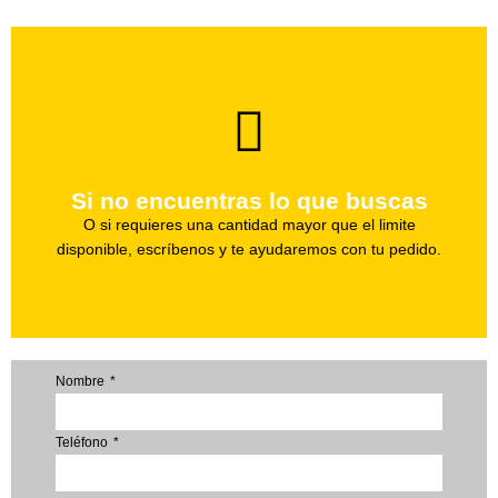
brevedad.
Uno de nuestros agentes te ayudara con tu pedido a la
Si no encuentras lo que buscas
Haz tu pedido
O si requieres una cantidad mayor que el limite
disponible, escríbenos y te ayudaremos con tu pedido.
Nombre
Teléfono