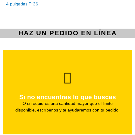
4 pulgadas T-36
HAZ UN PEDIDO EN LÍNEA
brevedad.
Uno de nuestros agentes te ayudara con tu pedido a la
Si no encuentras lo que buscas
Haz tu pedido
O si requieres una cantidad mayor que el limite
disponible, escríbenos y te ayudaremos con tu pedido.