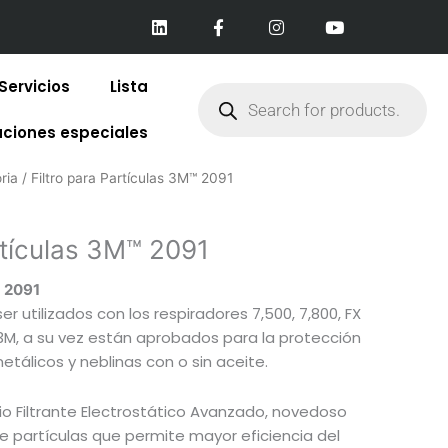
L
F
I
Y
i
a
n
o
n
c
s
u
k
e
t
t
e
b
a
u
Products
Servicios
Lista
d
o
g
b
search
i
o
r
e
n
k
a
aciones especiales
-
m
f
ria
/ Filtro para Partículas 3M™ 2091
rtículas 3M™ 2091
M 2091
ser utilizados con los respiradores 7,500, 7,800, FX
 3M, a su vez están aprobados para la protección
tálicos y neblinas con o sin aceite.
io Filtrante Electrostático Avanzado, novedoso
e partículas que permite mayor eficiencia del