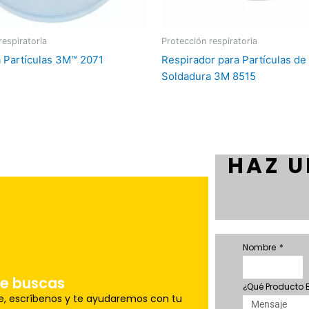
respiratoria
Protección respiratoria
ra Partículas 3M™ 2071
Respirador para Partículas de
Soldadura 3M 8515
HAZ U
Nombre
u pedido a la brevedad.
o
ue buscas
¿Qué Producto
le, escríbenos y te ayudaremos con tu