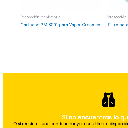
Protección respiratoria
Protección 
Cartucho 3M 6001 para Vapor Orgánico
Filtro pa
Uno de nuestros agentes te ayudara con t
Haz tu pedid
Si no encuentras lo q
O si requieres una cantidad mayor que el limite disponib