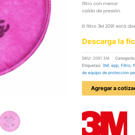
filtro con menor
caída de presión.
El filtro 3M 2091 está d
Descarga la fi
SKU:
2091 3M
Categoría
Etiquetas:
3M
,
epp
,
Filtro
,
f
de equipo de proteccion pe
Agregar a cotiza