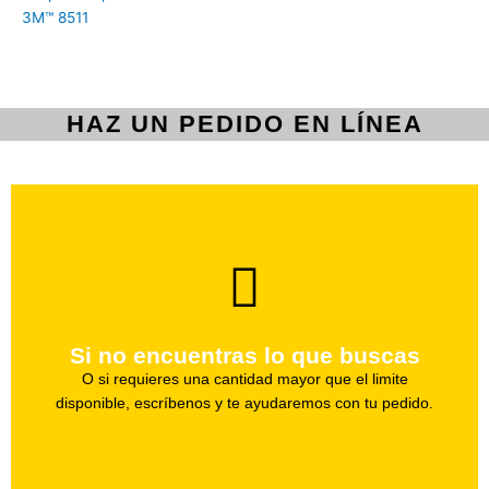
3M™ 8511
HAZ UN PEDIDO EN LÍNEA
brevedad.
Uno de nuestros agentes te ayudara con tu pedido a la
Si no encuentras lo que buscas
Haz tu pedido
O si requieres una cantidad mayor que el limite
disponible, escríbenos y te ayudaremos con tu pedido.