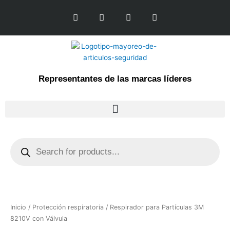
Ir
L
F
I
Y
al
i
a
n
o
n
c
s
u
contenido
k
e
t
t
e
b
a
u
d
o
g
b
i
o
r
e
n
k
a
Representantes de las marcas líderes
-
m
f
Products
search
Inicio
/
Protección respiratoria
/ Respirador para Partículas 3M
8210V con Válvula