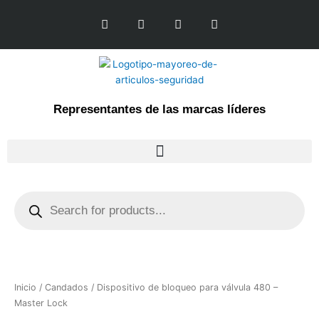
Ir
L
F
I
Y
al
i
a
n
o
n
c
s
u
contenido
k
e
t
t
e
b
a
u
d
o
g
b
i
o
r
e
n
k
a
Representantes de las marcas líderes
-
m
f
Products
search
Inicio
/
Candados
/ Dispositivo de bloqueo para válvula 480 –
Master Lock