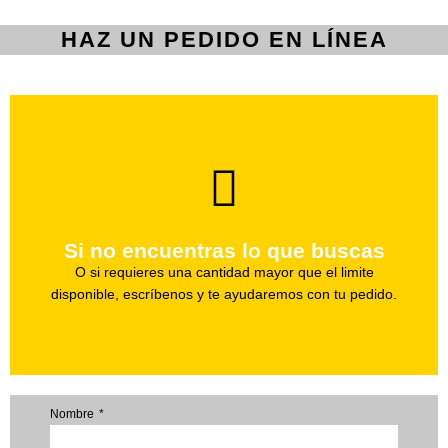
HAZ UN PEDIDO EN LÍNEA
brevedad.
Uno de nuestros agentes te ayudara con tu pedido a la
Si no encuentras lo que buscas
Haz tu pedido
O si requieres una cantidad mayor que el limite
disponible, escríbenos y te ayudaremos con tu pedido.
Nombre