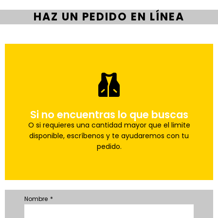
HAZ UN PEDIDO EN LÍNEA
pedido a la brevedad.
Si no encuentras lo que buscas
Uno de nuestros agentes te ayudara con tu
Haz tu pedido
O si requieres una cantidad mayor que el limite
disponible, escríbenos y te ayudaremos con tu
pedido.
Nombre