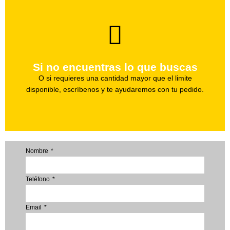
brevedad.
Uno de nuestros agentes te ayudara con tu pedido a la
Si no encuentras lo que buscas
Haz tu pedido
O si requieres una cantidad mayor que el limite
disponible, escríbenos y te ayudaremos con tu pedido.
Nombre
Teléfono
Email