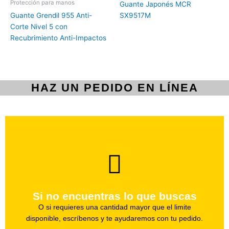
Protección para manos
Guante Japonés MCR
Guante Grendil 955 Anti-
SX9517M
Corte Nivel 5 con
Recubrimiento Anti-Impactos
HAZ UN PEDIDO EN LÍNEA
brevedad.
Uno de nuestros agentes te ayudara con tu pedido a la
Si no encuentras lo que buscas
Haz tu pedido
O si requieres una cantidad mayor que el limite
disponible, escríbenos y te ayudaremos con tu pedido.