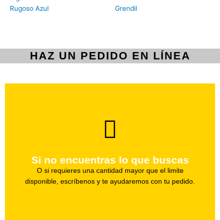
Rugoso Azul
Grendil
HAZ UN PEDIDO EN LÍNEA
brevedad.
Uno de nuestros agentes te ayudara con tu pedido a la
Si no encuentras lo que buscas
Haz tu pedido
O si requieres una cantidad mayor que el limite
disponible, escríbenos y te ayudaremos con tu pedido.