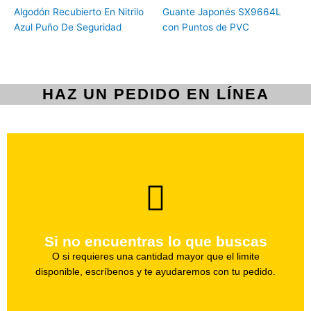
Algodón Recubierto En Nitrilo
Guante Japonés SX9664L
Azul Puño De Seguridad
con Puntos de PVC
HAZ UN PEDIDO EN LÍNEA
brevedad.
Uno de nuestros agentes te ayudara con tu pedido a la
Si no encuentras lo que buscas
Haz tu pedido
O si requieres una cantidad mayor que el limite
disponible, escríbenos y te ayudaremos con tu pedido.