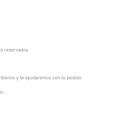
ca, N.L.
os reservados
críbenos y te ayudaremos con tu pedido.
d.