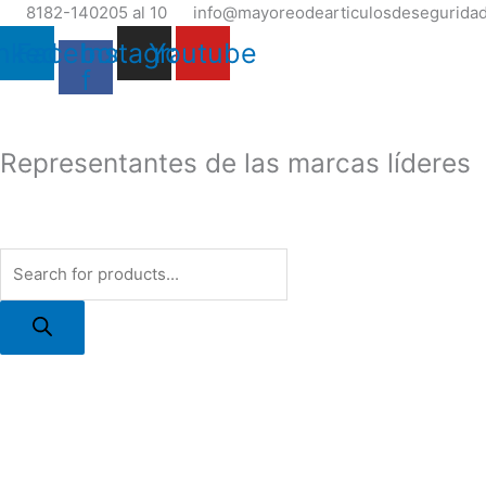
Ir
Products
8182-140205 al 10
info@mayoreodearticulosdesegurida
al
search
nkedin
Facebook-
Instagram
Youtube
contenido
f
Representantes de las marcas líderes