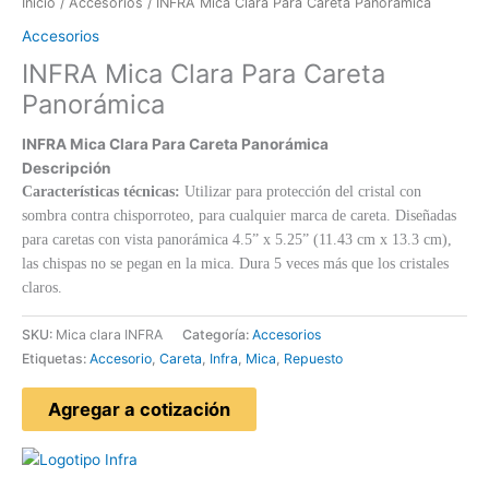
Inicio
/
Accesorios
/ INFRA Mica Clara Para Careta Panorámica
Accesorios
INFRA Mica Clara Para Careta
Panorámica
INFRA Mica Clara Para Careta Panorámica
Descripción
Características técnicas:
Utilizar para protección del cristal con
sombra contra chisporroteo, para cualquier marca de careta. Diseñadas
para caretas con vista panorámica 4.5” x 5.25” (11.43 cm x 13.3 cm),
las chispas no se pegan en la mica. Dura 5 veces más que los cristales
claros.
SKU:
Mica clara INFRA
Categoría:
Accesorios
Etiquetas:
Accesorio
,
Careta
,
Infra
,
Mica
,
Repuesto
Agregar a cotización