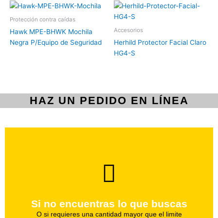
Protección contra caídas
Accesorios
Hawk MPE-BHWK Mochila
Negra P/Equipo de Seguridad
Herhild Protector Facial Claro
HG4-S
HAZ UN PEDIDO EN LÍNEA
brevedad.
Uno de nuestros agentes te ayudara con tu pedido a la
Si no encuentras lo que buscas
Haz tu pedido
O si requieres una cantidad mayor que el limite