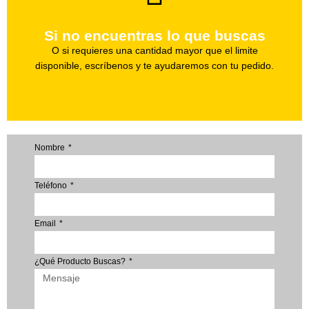
brevedad.
Uno de nuestros agentes te ayudara con tu pedido a la
Si no encuentras lo que buscas
Haz tu pedido
O si requieres una cantidad mayor que el limite
disponible, escríbenos y te ayudaremos con tu pedido.
Nombre
Teléfono
Email
¿Qué Producto Buscas?