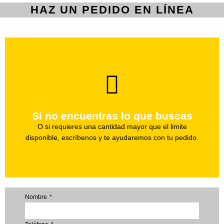
HAZ UN PEDIDO EN LÍNEA
brevedad.
Uno de nuestros agentes te ayudara con tu pedido a la
Si no encuentras lo que buscas
Haz tu pedido
O si requieres una cantidad mayor que el limite
disponible, escríbenos y te ayudaremos con tu pedido.
Nombre