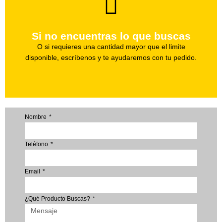
brevedad.
Uno de nuestros agentes te ayudara con tu pedido a la
Si no encuentras lo que buscas
Haz tu pedido
O si requieres una cantidad mayor que el limite
disponible, escríbenos y te ayudaremos con tu pedido.
Nombre
Teléfono
Email
¿Qué Producto Buscas?