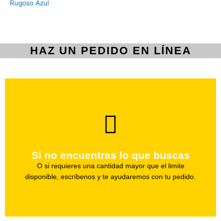
Rugoso Azul
HAZ UN PEDIDO EN LÍNEA
brevedad.
Uno de nuestros agentes te ayudara con tu pedido a la
Si no encuentras lo que buscas
Haz tu pedido
O si requieres una cantidad mayor que el limite
disponible, escríbenos y te ayudaremos con tu pedido.