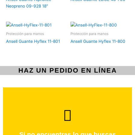
Neopreno 09-928 18″
Protección para manos
Protección para manos
Ansell Guante Hyflex 11-801
Ansell Guante Hyflex 11-800
HAZ UN PEDIDO EN LÍNEA
brevedad.
Uno de nuestros agentes te ayudara con tu pedido a la
Si no encuentras lo que buscas