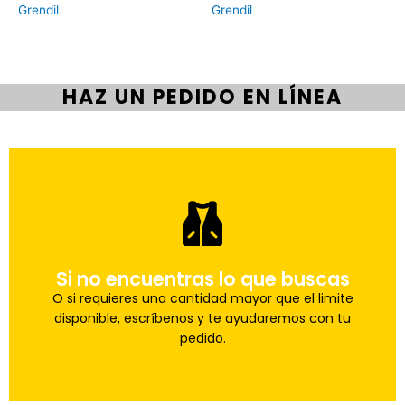
Grendil
Grendil
HAZ UN PEDIDO EN LÍNEA
pedido a la brevedad.
Si no encuentras lo que buscas
Uno de nuestros agentes te ayudara con tu
Haz tu pedido
O si requieres una cantidad mayor que el limite
disponible, escríbenos y te ayudaremos con tu
pedido.