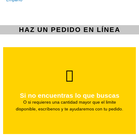
HAZ UN PEDIDO EN LÍNEA
brevedad.
Uno de nuestros agentes te ayudara con tu pedido a la
Si no encuentras lo que buscas
Haz tu pedido
O si requieres una cantidad mayor que el limite
disponible, escríbenos y te ayudaremos con tu pedido.