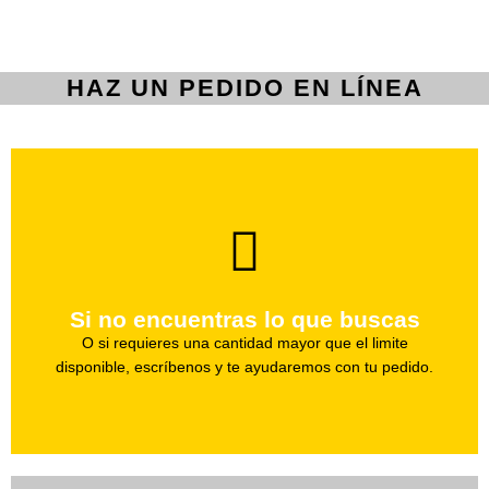
HAZ UN PEDIDO EN LÍNEA
brevedad.
Uno de nuestros agentes te ayudara con tu pedido a la
Si no encuentras lo que buscas
Haz tu pedido
O si requieres una cantidad mayor que el limite
disponible, escríbenos y te ayudaremos con tu pedido.