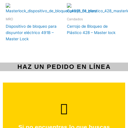
MRO
Candados
Dispositivo de bloqueo para
Cerrojo de Bloqueo de
disyuntor eléctrico 491B –
Plástico 428 – Master lock
Master Lock
HAZ UN PEDIDO EN LÍNEA
brevedad.
Uno de nuestros agentes te ayudara con tu pedido a la
Si no encuentras lo que buscas