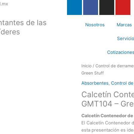
L
F
I
Y
d.mx
i
a
n
o
n
c
s
u
tantes de las
k
e
t
t
Nosotros
Marcas
íderes
e
b
a
u
Servici
d
o
g
b
i
o
r
e
Cotizaciones
n
k
a
-
m
Inicio
/
Control de derrame
f
Green Stuff
Absorbentes
,
Control d
Calcetín Cont
GMT104 – Gre
Calcetín Contenedor de
El Calcetín Contenedor
esta presentación es id