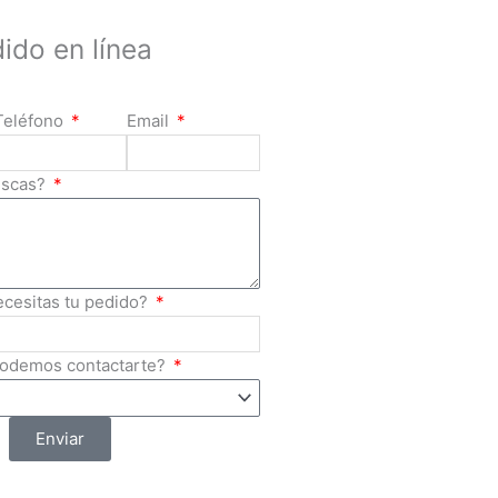
ido en línea
Teléfono
Email
uscas?
ecesitas tu pedido?
podemos contactarte?
Enviar