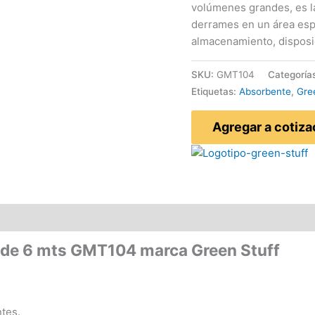
volúmenes grandes, es la
derrames en un área esp
almacenamiento, disposi
SKU:
GMT104
Categoría
Etiquetas:
Absorbente
,
Gre
Agregar a cotiza
 de 6 mts GMT104 marca Green Stuff
ntes.