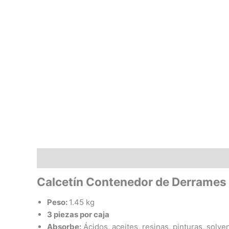
Descripción
Valoraciones (0)
Calcetín Contenedor de Derrames
Peso:
1.45 kg
3 piezas por caja
Absorbe:
Ácidos, aceites, resinas, pinturas, solve