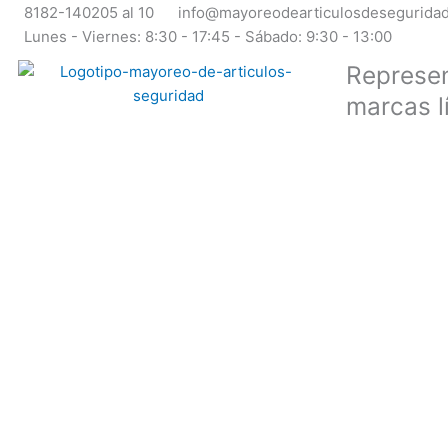
Ir
8182-140205 al 10
info@mayoreodearticulosdesegurida
al
Lunes - Viernes: 8:30 - 17:45 - Sábado: 9:30 - 13:00
contenido
Represen
marcas l