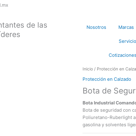
L
F
I
Y
d.mx
i
a
n
o
tantes de las
Nosotros
Marcas
n
c
s
u
íderes
Servici
k
e
t
t
Cotizaciones
e
b
a
u
Inicio
/
Protección en Calz
d
o
g
b
Protección en Calzado
Bota de Segu
i
o
r
e
Bota Industrial Comand
n
k
a
Bota de seguridad con ca
Poliuretano-Ruberlight a
-
m
gasolina y solventes lige