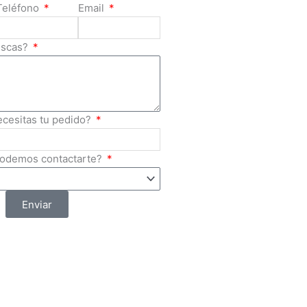
Teléfono
Email
uscas?
ecesitas tu pedido?
podemos contactarte?
Enviar
Mayoreo de Artículos de
Seguridad
Av. Isidoro Sepúlveda
Martínez 760, Titan S.a.,