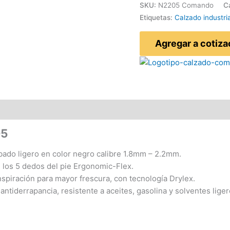
f
SKU:
N2205 Comando
C
Etiquetas:
Calzado industria
Agregar a cotiza
05
bado ligero en color negro calibre 1.8mm – 2.2mm.
 los 5 dedos del pie Ergonomic-Flex.
nspiración para mayor frescura, con tecnología Drylex.
tiderrapancia, resistente a aceites, gasolina y solventes ligero