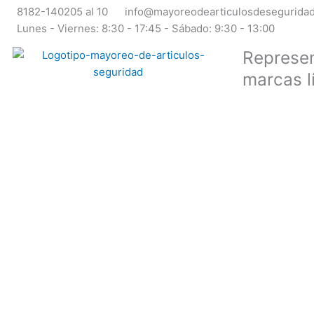
Ir
8182-140205 al 10
info@mayoreodearticulosdesegurida
al
Lunes - Viernes: 8:30 - 17:45 - Sábado: 9:30 - 13:00
contenido
Represen
marcas l