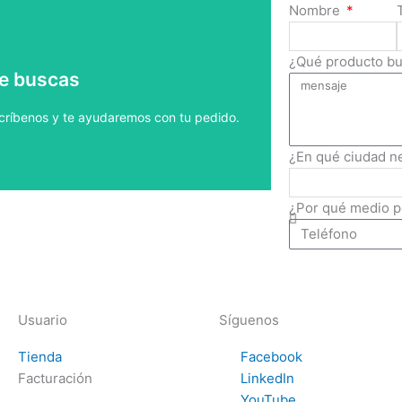
Nombre
 pedido a la brevedad.
¿Qué producto b
ue buscas
o
escríbenos y te ayudaremos con tu pedido.
¿En qué ciudad n
¿Por qué medio 
Usuario
Síguenos
Tienda
Facebook
Facturación
LinkedIn
YouTube