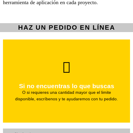
herramienta de aplicación en cada proyecto.
HAZ UN PEDIDO EN LÍNEA
brevedad.
Uno de nuestros agentes te ayudara con tu pedido a la
Si no encuentras lo que buscas
Haz tu pedido
O si requieres una cantidad mayor que el limite
disponible, escríbenos y te ayudaremos con tu pedido.