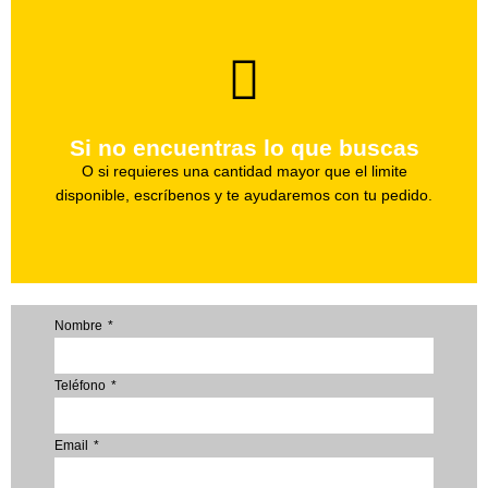
brevedad.
Uno de nuestros agentes te ayudara con tu pedido a la
Si no encuentras lo que buscas
Haz tu pedido
O si requieres una cantidad mayor que el limite
disponible, escríbenos y te ayudaremos con tu pedido.
Nombre
Teléfono
Email