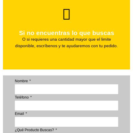
brevedad.
Uno de nuestros agentes te ayudara con tu pedido a la
Si no encuentras lo que buscas
Haz tu pedido
O si requieres una cantidad mayor que el limite
disponible, escríbenos y te ayudaremos con tu pedido.
Nombre
Teléfono
Email
¿Qué Producto Buscas?