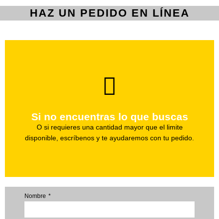
HAZ UN PEDIDO EN LÍNEA
brevedad.
Uno de nuestros agentes te ayudara con tu pedido a la
Si no encuentras lo que buscas
Haz tu pedido
O si requieres una cantidad mayor que el limite
disponible, escríbenos y te ayudaremos con tu pedido.
Nombre