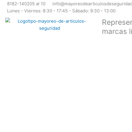
Ir
8182-140205 al 10
info@mayoreodearticulosdesegurida
al
Lunes - Viernes: 8:30 - 17:45 - Sábado: 9:30 - 13:00
contenido
Represen
marcas l