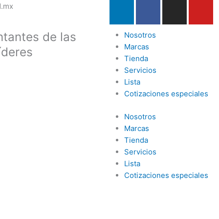
L
F
I
Y
d.mx
i
a
n
o
n
c
s
u
tantes de las
Nosotros
k
e
t
t
Marcas
íderes
e
b
a
u
Tienda
d
o
g
b
Servicios
i
o
r
e
Lista
n
k
a
Cotizaciones especiales
-
m
f
Nosotros
Marcas
Tienda
Servicios
Lista
Cotizaciones especiales