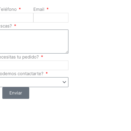
Teléfono
Email
uscas?
ecesitas tu pedido?
podemos contactarte?
Enviar
Mayoreo de Artículos de
Seguridad
Av. Isidoro Sepúlveda