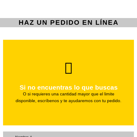
HAZ UN PEDIDO EN LÍNEA
brevedad.
Uno de nuestros agentes te ayudara con tu pedido a la
Si no encuentras lo que buscas
Haz tu pedido
O si requieres una cantidad mayor que el limite
disponible, escríbenos y te ayudaremos con tu pedido.